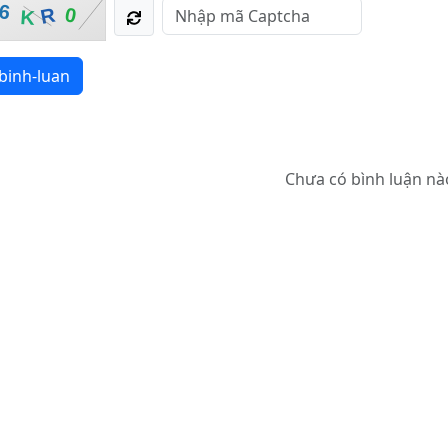
6
R
0
K
binh-luan
Chưa có bình luận nà