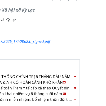
 Xã hội xã Kỳ Lạc
xã Kỳ Lạc
7.2025_17h08p23)_signed.pdf
ĐẢNG ỦY XÃ KỲ LẠC SƠ KẾT CÔNG TÁC XÂY DỰNG ĐẢNG VÀ HỆ THỐNG CHÍNH TRỊ 6 THÁNG ĐẦU NĂM VÀ TRIỂN KHAI NHIỆM VỤ 6 THÁNG CUỐI NĂM 2026
IA ĐÌNH CÓ HOÀN CẢNH KHÓ KHĂN
Thông báo về việc tạm dừng thực hiện tuyển dụng viên chức kế toán Trạm Y tế cấp xã theo Quyết định số 1193/QĐ-UBND ngày 13/5/2026 của UBND tỉnh
iển khai nhiệm vụ 6 tháng cuối năm.
Ban chỉ huy quân sự xã Kỳ Lạc tổ chức hội nghị công bố quyết định miễn nhiệm, bổ nhiệm thôn đội trưởng sau sắp xếp thôn và ký kết hoạt động kết nghĩa với thôn Lạc Vinh