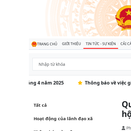
GIỚI THIỆU
TIN TỨC - SỰ KIỆN
CẢI C
TRANG CHỦ
ịnh kỳ tháng 4 năm 2025
Thông báo về việc gia 
Qu
Tất cả
hộ
Hoạt động của lãnh đạo xã
P