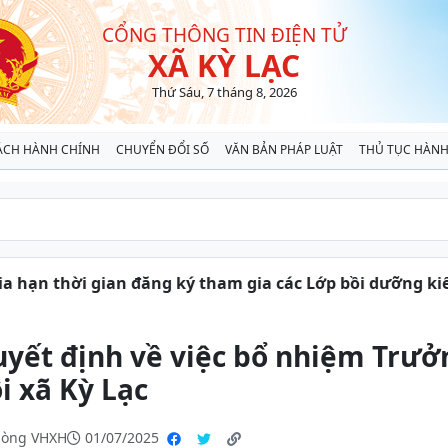
CỔNG THÔNG TIN ĐIỆN TỬ
XÃ KỲ LẠC
Thứ Sáu, 7 tháng 8, 2026
ÁCH HÀNH CHÍNH
CHUYỂN ĐỔI SỐ
VĂN BẢN PHÁP LUẬT
THỦ TỤC HÀNH
hạn thời gian đăng ký tham gia các Lớp bồi dưỡng kiến t
yết định về việc bổ nhiệm Trưở
i xã Kỳ Lạc
hòng VHXH
01/07/2025