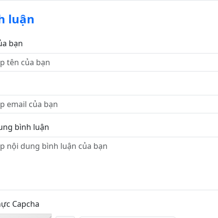
h luận
ủa bạn
ung bình luận
hực Capcha