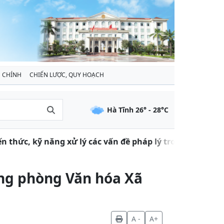
 CHÍNH
CHIẾN LƯỢC, QUY HOẠCH
Hà Tĩnh
26
° -
28
°C
hức, kỹ năng xử lý các vấn đề pháp lý trong đàm phán, 
ng phòng Văn hóa Xã
A -
A+