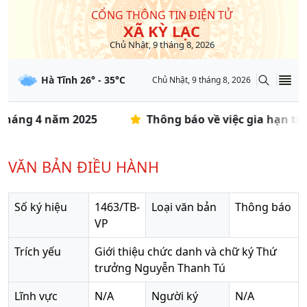
CỔNG THÔNG TIN ĐIỆN TỬ
XÃ KỲ LẠC
Chủ Nhật, 9 tháng 8, 2026
Hà Tĩnh
26
° -
35
°C
Chủ Nhật, 9 tháng 8, 2026
 tháng 4 năm 2025
Thông báo về việc gia hạn thờ
VĂN BẢN ĐIỀU HÀNH
Số ký hiệu
1463/TB-
Loại văn bản
Thông báo
VP
Trích yếu
Giới thiệu chức danh và chữ ký Thứ
trưởng Nguyễn Thanh Tú
Lĩnh vực
N/A
Người ký
N/A