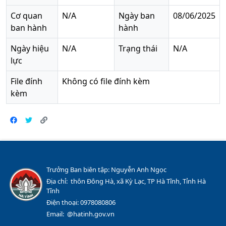
Cơ quan
N/A
Ngày ban
08/06/2025
ban hành
hành
Ngày hiệu
N/A
Trạng thái
N/A
lực
File đính
Không có file đính kèm
kèm
Trưởng Ban biên tập: Nguyễn Anh Ngọc
Địa chỉ: thôn Đông Hà, xã Kỳ Lạc, TP Hà Tĩnh, Tỉnh Hà
Tĩnh
Điện thoại: 0978080806
Email: @hatinh.gov.vn