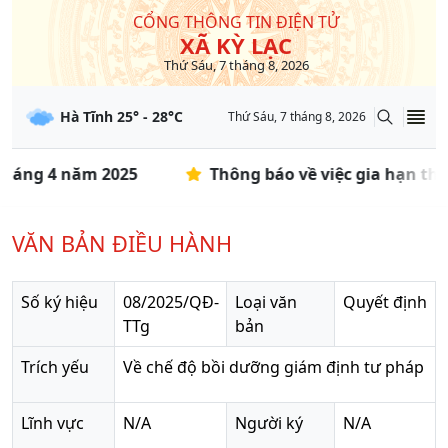
CỔNG THÔNG TIN ĐIỆN TỬ
XÃ KỲ LẠC
Thứ Sáu, 7 tháng 8, 2026
Hà Tĩnh
25
° -
28
°C
Thứ Sáu, 7 tháng 8, 2026
tháng 4 năm 2025
Thông báo về việc gia hạn thờ
VĂN BẢN ĐIỀU HÀNH
Số ký hiệu
08/2025/QĐ-
Loại văn
Quyết định
TTg
bản
Trích yếu
Về chế độ bồi dưỡng giám định tư pháp
Lĩnh vực
N/A
Người ký
N/A