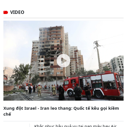
VIDEO
Xung đột Israel - Iran leo thang: Quốc tế kêu gọi kiềm
chế
Khắc phục hậu quả vụ tai nạn máy bay Air