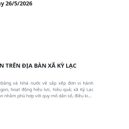
y 26/5/2026
N TRÊN ĐỊA BÀN XÃ KỲ LẠC
 Đảng và Nhà nước về sắp xếp đơn vị hành
 gọn, hoạt động hiệu lực, hiệu quả; xã Kỳ Lạc
n nhằm phù hợp với quy mô dân số, điều kiện
và yêu cầu quản lý trong giai đoạn mới.