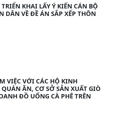
 TRIỂN KHAI LẤY Ý KIẾN CÁN BỘ
N DÂN VỀ ĐỀ ÁN SẮP XẾP THÔN
M VIỆC VỚI CÁC HỘ KINH
QUÁN ĂN, CƠ SỞ SẢN XUẤT GIÒ
OANH ĐỒ UỐNG CÀ PHÊ TRÊN