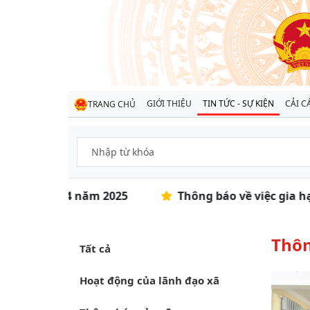
GIỚI THIỆU
TIN TỨC - SỰ KIỆN
CẢI C
TRANG CHỦ
 tháng 4 năm 2025
Thông báo về việc gia hạn thờ
Thôn
Tất cả
Hoạt động của lãnh đạo xã