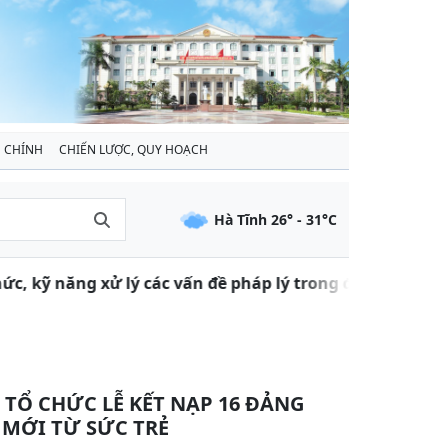
 CHÍNH
CHIẾN LƯỢC, QUY HOẠCH
Hà Tĩnh
26
° -
31
°C
ỹ năng xử lý các vấn đề pháp lý trong đàm phán, thực hi
 TỔ CHỨC LỄ KẾT NẠP 16 ĐẢNG
 MỚI TỪ SỨC TRẺ