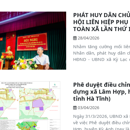
PHÁT HUY DÂN CHỦ
HỘI LIÊN HIỆP PH
TOÀN XÃ LẦN THỨ 
28/04/2026
Nhằm tăng cường mối liên
Nhân dân, phát huy dân c
HĐND - UBND xã Kỳ Lạc đã
người đứng đầu cấp ủy, chí
Nông dân lần thứ nhất năm
Phê duyệt điều chỉ
dựng xã Lâm Hợp, h
tỉnh Hà Tĩnh)
03/04/2026
Ngày 31/3/2026, UBND xã 
về việc Phê duyệt điều ch
Hợp, huyện Kỳ Anh (nay là 