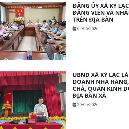
ĐẢNG ỦY XÃ KỲ LẠC
ĐẢNG VIÊN VÀ NHÂ
TRÊN ĐỊA BÀN
02/06/2026
UBND XÃ KỲ LẠC LÀ
DOANH NHÀ HÀNG, 
CHẢ, QUÁN KINH D
ĐỊA BÀN XÃ
20/05/2026