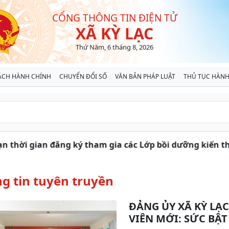
CỔNG THÔNG TIN ĐIỆN TỬ
XÃ KỲ LẠC
Thứ Năm, 6 tháng 8, 2026
ÁCH HÀNH CHÍNH
CHUYỂN ĐỔI SỐ
VĂN BẢN PHÁP LUẬT
THỦ TỤC HÀNH
i gian đăng ký tham gia các Lớp bồi dưỡng kiến thức, k
g tin tuyên truyền
ĐẢNG ỦY XÃ KỲ LẠC
VIÊN MỚI: SỨC BẬT