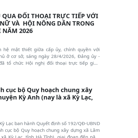
 QUA ĐỐI THOẠI TRỰC TIẾP VỚI
Ụ NỮ VÀ HỘI NÔNG DÂN TRONG
I NĂM 2026
 hệ mật thiết giữa cấp ủy, chính quyền với
hủ ở cơ sở, sáng ngày 28/4/2026, Đảng ủy -
 tổ chức Hội nghị đối thoại trực tiếp giữa
nh quyền với cán bộ, hội viên Hội Phụ nữ, Hội
 2026.
nh cục bộ Quy hoạch chung xây
uyện Kỳ Anh (nay là xã Kỳ Lạc,
Kỳ Lạc ban hành Quyết định số 192/QĐ-UBND
ỉnh cục bộ Quy hoạch chung xây dựng xã Lâm
xã Kỳ Lạc, tỉnh Hà Tĩnh), giai đoạn đến năm